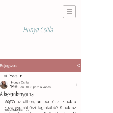
Hunya Csilla
Bejegyzés
All Posts
Hunya Csilla
All Posts
2016. jan. 18.
3 perc olvasás
A kezünk nyoma
minimailizmus
Vajon az otthon, amiben élsz, kinek a 
100TC
keze nyomát őrzi leginkább? Kinek az 
redukcionizmus