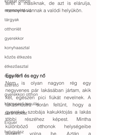
kirakat otthon
teret a másiknak, de azt is elárulja, 
mennyire vannak a valódi helyükön.
reprezentáció
tárgyak
otthonlét
gyerekkor
konyhaasztal
közös étkezés
étkezőasztal
Egy férfi és egy nő
nyaraló
Nem is olyan nagyon rég egy 
szerető
negyvenes pár lakásában jártam, akik 
gyerekkori otthon
két, egészen pici fiúkát nevelnek. A 
környezeti tanulás
lakásmustra során feltűnt, hogy a 
gyerekek szobája kakukktojás a lakás 
zarándoklat
többi részéhez képest. Mintha 
Eiquer
különböző otthonok helységeibe 
helygyász
léptem volna be. Aztán a 