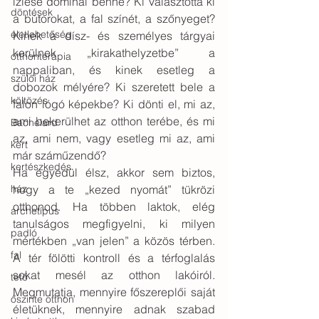
ízlése dominál benne? Ki választotta ki 
döntések
a bútorokat, a fal színét, a szőnyeget? 
életlehetőség
Kinek a dísz- és személyes tárgyai 
kerülnek „kirakathelyzetbe” a 
otthonterápia
nappaliban, és kinek esetleg a 
szülői ház
dobozok mélyére? Ki szeretett bele a 
költözés
falon lógó képekbe? Ki dönti el, mi az, 
ami bekerülhet az otthon terébe, és mi 
Bachelard
az, ami nem, vagy esetleg mi az, ami 
kert
már száműzendő?
kertészkedés
Ha egyedül élsz, akkor sem biztos, 
ház
hogy a te „kezed nyomát” tükrözi 
otthonod. Ha többen laktok, elég 
archetípus
tanulságos megfigyelni, ki milyen 
padló
mértékben „van jelen” a közös térben. 
fal
A tér fölötti kontroll és a térfoglalás 
sokat mesél az otthon lakóiról.   
tető
Megmutatja, mennyire főszereplői saját 
őszinte otthon
életüknek, mennyire adnak szabad 