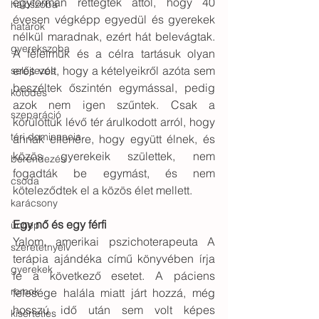
egyformán rettegtek attól, hogy 40 
hálószoba
évesen végképp egyedül és gyerekek 
határok
nélkül maradnak, ezért hát belevágtak. 
gyerekszoba
A félelmük és a célra tartásuk olyan 
erős volt, hogy a kételyeikről azóta sem 
selejtezés
beszéltek őszintén egymással, pedig 
kötődés
azok nem igen szűntek. Csak a 
szeparáció
körülöttük lévő tér árulkodott arról, hogy 
téri dominancia
annak ellenére, hogy együtt élnek, és 
közös gyerekeik születtek, nem 
berendezés
fogadták be egymást, és nem 
csoda
köteleződtek el a közös élet mellett.
karácsony
Egy nő és egy férfi
ünnep
Yalom, amerikai pszichoterapeuta A 
szeretetnyelv
terápia ajándéka című könyvében írja 
gyerekek
le a következő esetet. A páciens 
romok
felesége halála miatt járt hozzá, még 
hosszú idő után sem volt képes 
kísérteties