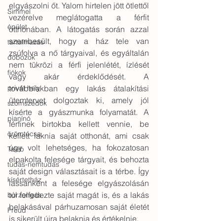
elgyászolni őt. Yalom hirtelen jött ötlettől 
Simmel
vezérelve meglátogatta a férfit 
épület
otthonában. A látogatás során azzal 
szembesült, hogy a ház tele van 
tartalmazás
zsúfolva a nő tárgyaival, és egyáltalán 
dobozok
nem tükrözi a férfi jelenlétét, ízlését 
fiókok
vagy akár érdeklődését. A 
továbbiakban egy lakás átalakítási 
privát hely
ütemtervet dolgoztak ki, amely jól 
szomszédok
kísérte a gyászmunka folyamatát. A 
pianínó
férfinek birtokba kellett vennie, be 
örömtócsa
kellett laknia saját otthonát, ami csak 
úgy volt lehetséges, ha fokozatosan 
Taleb
elpakolta felesége tárgyait, és behozta 
tudás-nemtudás
saját design választásait is a térbe. Így 
kísértetház
lassanként a felesége elgyászolásán 
túl felfedezte saját magát is, és a lakás 
borzongás
belakásával párhuzamosan saját életét 
Freud
is sikerült újra belaknia és értékelnie.