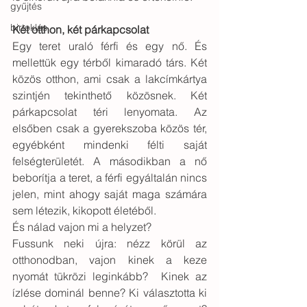
gyűjtés
birtoklás
Két otthon, két párkapcsolat
Egy teret uraló férfi és egy nő. És 
mellettük egy térből kimaradó társ. Két 
közös otthon, ami csak a lakcímkártya 
szintjén tekinthető közösnek. Két 
párkapcsolat téri lenyomata. Az 
elsőben csak a gyerekszoba közös tér, 
egyébként mindenki félti saját 
felségterületét. A másodikban a nő 
beborítja a teret, a férfi egyáltalán nincs 
jelen, mint ahogy saját maga számára 
sem létezik, kikopott életéből.
És nálad vajon mi a helyzet?
Fussunk neki újra: nézz körül az 
otthonodban, vajon kinek a keze 
nyomát tükrözi leginkább?  Kinek az 
ízlése dominál benne? Ki választotta ki 