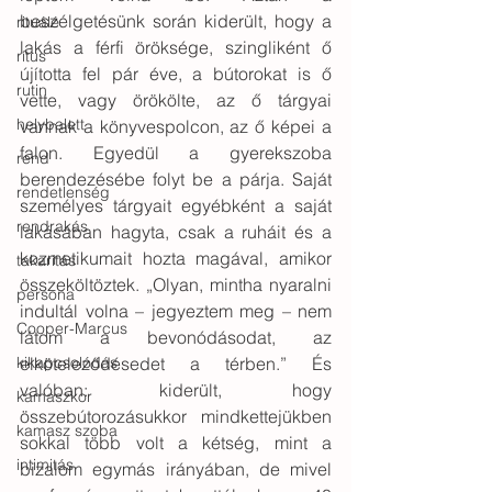
beszélgetésünk során kiderült, hogy a 
rituálé
lakás a férfi öröksége, szingliként ő 
rítus
újította fel pár éve, a bútorokat is ő 
rutin
vette, vagy örökölte, az ő tárgyai 
helybalett
vannak a könyvespolcon, az ő képei a 
falon. Egyedül a gyerekszoba 
rend
berendezésébe folyt be a párja. Saját 
rendetlenség
személyes tárgyait egyébként a saját 
rendrakás
lakásában hagyta, csak a ruháit és a 
kozmetikumait hozta magával, amikor 
takarítás
összeköltöztek. „Olyan, mintha nyaralni 
persona
indultál volna – jegyeztem meg – nem 
Cooper-Marcus
látom a bevonódásodat, az 
elköteleződésedet a térben.” És 
kikapcsolódás
valóban: kiderült, hogy 
kamaszkor
összebútorozásukkor mindkettejükben 
kamasz szoba
sokkal több volt a kétség, mint a 
intimitás
bizalom egymás irányában, de mivel 