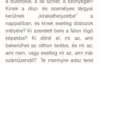
a bútorokat, a fal színét, a szőnyeget? 
Kinek a dísz- és személyes tárgyai 
kerülnek „kirakathelyzetbe” a 
nappaliban, és kinek esetleg dobozok 
mélyére? Ki szeretett bele a falon lógó 
képekbe? Ki dönti el, mi az, ami 
bekerülhet az otthon terébe, és mi az, 
ami nem, vagy esetleg mi az, ami már 
száműzendő?  Te mennyire adsz teret 
saját magadnak? És a másiknak? És ő 
neked?  Nézzük, mit mond erről az 
otthonod. Mert egyfolytában 
kommunikál nekünk rólunk. Csak 
legyen fülünk a meghallásra, és 
szemünk a meglátásra. Ha velem 
tartotok, remélem, hamarosan kinő.
(Megjelent: otthonterápia, 2016. január)