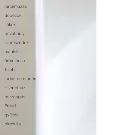
tartalmazás
dobozok
fiókok
privát hely
szomszédok
pianínó
örömtócsa
Taleb
tudás-nemtudás
kísértetház
borzongás
Freud
gyűjtés
birtoklás