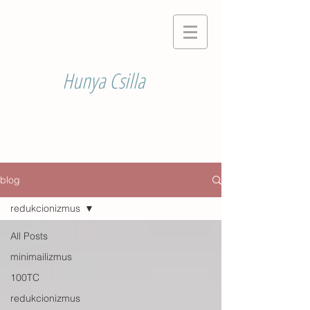
Hunya Csilla
blog
redukcionizmus
All Posts
minimailizmus
100TC
redukcionizmus