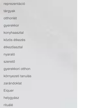
reprezentáció
tárgyak
otthonlét
gyerekkor
konyhaasztal
közös étkezés
étkezőasztal
nyaraló
szerető
gyerekkori otthon
környezeti tanulás
zarándoklat
Eiquer
helygyász
rituálé