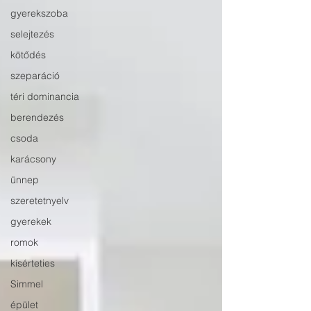
gyerekszoba
selejtezés
kötődés
szeparáció
téri dominancia
berendezés
csoda
karácsony
ünnep
szeretetnyelv
gyerekek
romok
kísérteties
Simmel
épület