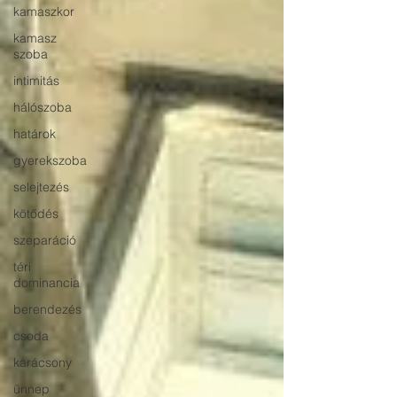
kamaszkor
kamasz
szoba
intimitás
hálószoba
határok
gyerekszoba
selejtezés
kötődés
szeparáció
téri
dominancia
berendezés
csoda
karácsony
ünnep