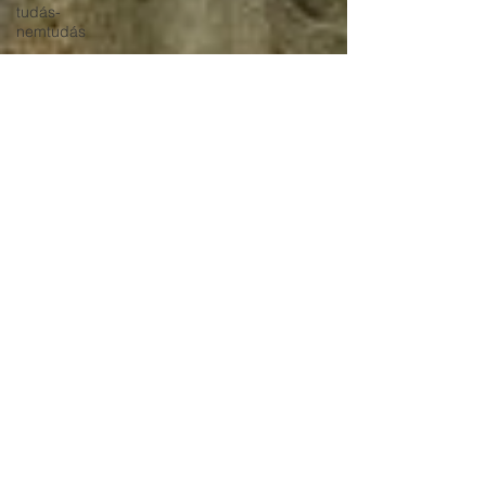
tudás-
nemtudás
kísértetház
borzongás
Freud
gyűjtés
birtoklás