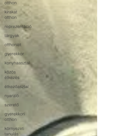
otthon
kirakat
otthon
reprezentáció
tárgyak
otthonlét
gyerekkor
konyhaasztal
közös
étkezés
étkezőasztal
nyaraló
szerető
gyerekkori
otthon
környezeti
tanulás