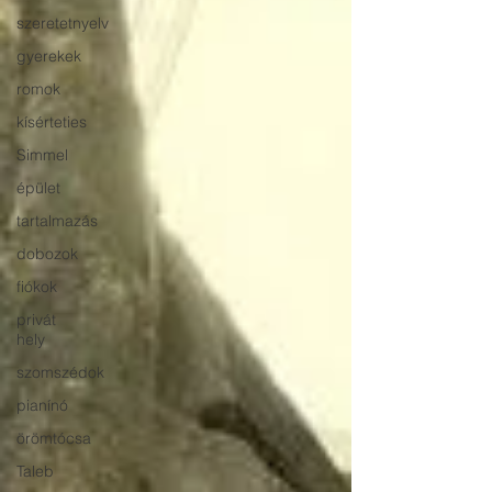
szeretetnyelv
gyerekek
romok
kísérteties
Simmel
épület
tartalmazás
dobozok
fiókok
privát
hely
szomszédok
pianínó
örömtócsa
Taleb