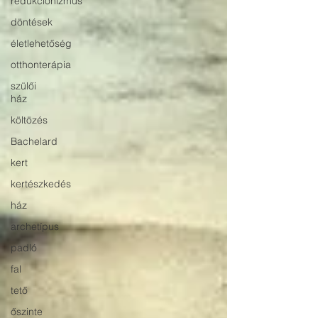
redukcionizmus
döntések
életlehetőség
otthonterápia
szülői
ház
költözés
Bachelard
kert
kertészkedés
ház
archetípus
padló
fal
tető
őszinte