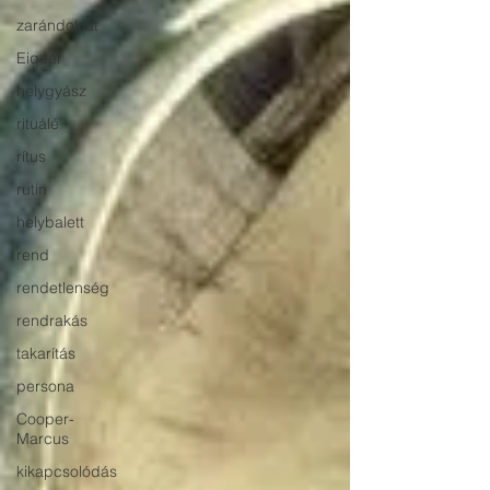
zarándoklat
Eiquer
helygyász
rituálé
rítus
rutin
helybalett
rend
rendetlenség
rendrakás
takarítás
persona
Cooper-
Marcus
kikapcsolódás