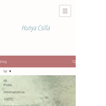
Hunya Csilla
blog
fal
All
Posts
minimailizmus
100TC