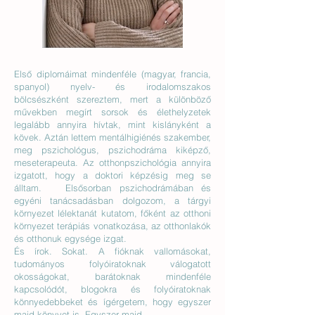
Első diplomáimat mindenféle (magyar, francia,
spanyol) nyelv- és irodalomszakos
bölcsészként szereztem, mert a különböző
művekben megírt sorsok és élethelyzetek
legalább annyira hívtak, mint kislányként a
kövek. Aztán lettem mentálhigiénés szakember,
meg pszichológus, pszichodráma kiképző,
meseterapeuta. Az otthonpszichológia annyira
izgatott, hogy a doktori képzésig meg se
álltam. Elsősorban pszichodrámában és
egyéni tanácsadásban dolgozom, a tárgyi
környezet lélektanát kutatom, főként az otthoni
környezet terápiás vonatkozása, az otthonlakók
és otthonuk egysége izgat.
És írok. Sokat. A fióknak vallomásokat,
tudományos folyóiratoknak válogatott
okosságokat, barátoknak mindenféle
kapcsolódót, blogokra és folyóiratoknak
könnyedebbeket és ígérgetem, hogy egyszer
majd könyvet is. Egyszer majd.