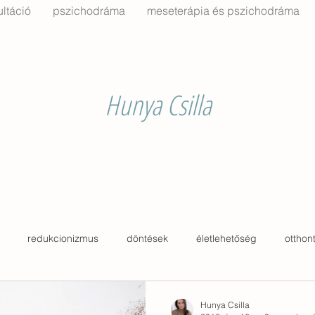
ltáció
pszichodráma
meseterápia és pszichodráma
Hunya Csilla
redukcionizmus
döntések
életlehetőség
otthon
kertészkedés
ház
archetípus
padló
fal
Hunya Csilla