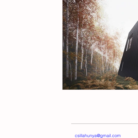
kirakat otthon
reprezentáció
étkezőasztal
nyaraló
sz
csillahunya@gmail.com