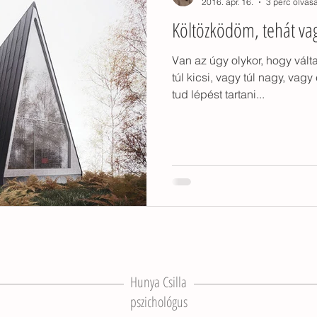
2016. ápr. 16.
3 perc olvas
Költözködöm, tehát va
tárgyak
otthonlét
gyerekkor
konyhaasztal
k
Van az úgy olykor, hogy válta
túl kicsi, vagy túl nagy, va
erető
gyerekkori otthon
környezeti tanulás
zarándoklat
tud lépést tartani...
Hunya Csilla
pszichológus