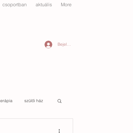
csoportban
aktuális
More
Bejelentkezés
terápia
szülői ház
tető
őszinte otthon