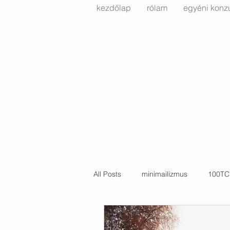
kezdőlap
rólam
egyéni konzu
All Posts
minimailizmus
100TC
költözés
Bachelard
kert