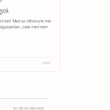
ás
gyok
özös étkezés
ni kell. Mert az otthonunk már
gy egyszerűen, csak mert nem
Tel: 06-30-499 4492