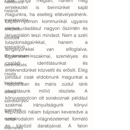
csak hogy megtart, hanem még 
hálószoba
emlékeztet is bennünket saját 
határok
magunkra, ha esetleg eltévelyednénk.  
gyerekszoba
Lépten-nyomon kommunikál ugyanis 
minket, ráadásul nagyon őszintén és 
selejtezés
lényeglátón teszi mindezt. Nem a széli 
kötődés
tulajdonságainkkal, hanem a 
szeparáció
tengelyünkkel van elfoglalva. 
téri dominancia
Egyenesen szakmai, személyes és 
családi identitásunkat és 
berendezés
értékrendünket közvetíti és erősíti. Elég 
csoda
például csak eldobnunk magunkat a 
karácsony
nappaliban és máris zúdul ránk 
identitásunk millió részlete. A 
ünnep
könyvespolcon ott sorakoznak például 
szeretetnyelv
szakmai irányultságunk könyvi 
gyerekek
képviselői nálam bájosan keveredve a 
szépirodalom világnézetemet formáló 
romok
és tükröző darabjaival. A falon 
kísérteties