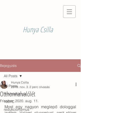
Hunya Csilla
Bejegyzés
All Posts
Hunya Csilla
All Posts
2019. nov. 3.
2 perc olvasás
Otthonnalvalólét
minimailizmus
Frissítve:
2020. aug. 11.
100TC
Most egy nagyon meglepő dologgal 
redukcionizmus
indítok. Valami olyasmivel, amit rólam 