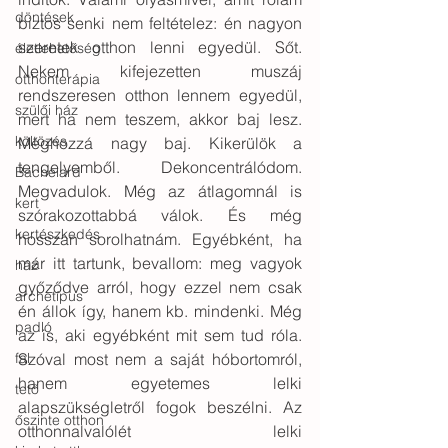
döntések
biztos senki nem feltételez: én nagyon 
szeretek otthon lenni egyedül. Sőt. 
életlehetőség
Nekem kifejezetten muszáj 
otthonterápia
rendszeresen otthon lennem egyedül, 
szülői ház
mert ha nem teszem, akkor baj lesz. 
költözés
Méghozzá nagy baj. Kikerülök a 
tengelyemből. Dekoncentrálódom. 
Bachelard
Megvadulok. Még az átlagomnál is 
kert
szórakozottabbá válok. És még 
kertészkedés
hosszan sorolhatnám. Egyébként, ha 
már itt tartunk, bevallom: meg vagyok 
ház
győződve arról, hogy ezzel nem csak 
archetípus
én állok így, hanem kb. mindenki. Még 
padló
az is, aki egyébként mit sem tud róla. 
fal
Szóval most nem a saját hóbortomról, 
hanem egyetemes lelki 
tető
alapszükségletről fogok beszélni. Az 
őszinte otthon
otthonnalvalólét lelki 