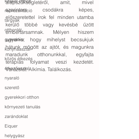
kirakat otthon
alapszükségletéről, amit, mivel 
szerintem csodákra képes, 
reprezentáció
előszeretettel írok fel minden utamba 
tárgyak
kerülő többé vagy kevésbé űzött 
otthonlét
embertársamnak. Mélyen hiszem 
ugyanis, hogy mihelyst becsukjuk 
gyerekkor
hátunk mögött az ajtót, és magunkra 
konyhaasztal
maradunk otthonunkkal, egyfajta 
közös étkezés
terápiás folyamat veszi kezdetét. 
étkezőasztal
Varázslat. Alkímia. Találkozás. 
nyaraló
szerető
gyerekkori otthon
környezeti tanulás
zarándoklat
Eiquer
helygyász