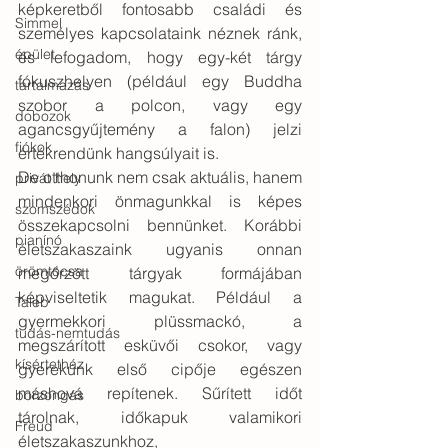
képkeretből fontosabb családi és 
Simmel
személyes kapcsolataink néznek ránk, 
épület
és lefogadom, hogy egy-két tárgy 
fókuszhelyen (például egy Buddha 
tartalmazás
szobor a polcon, vagy egy 
dobozok
agancsgyűjtemény a falon) jelzi 
fiókok
értékrendünk hangsúlyait is. 
De otthonunk nem csak aktuális, hanem 
privát hely
mindenkori önmagunkkal is képes 
szomszédok
összekapcsolni bennünket. Korábbi 
pianínó
életszakaszaink ugyanis onnan 
örömtócsa
megőrzött tárgyak formájában 
képviseltetik magukat. Például a 
Taleb
gyermekkori plüssmackó, a 
tudás-nemtudás
megszárított esküvői csokor, vagy 
kísértetház
gyerekünk első cipője egészen 
máshová repítenek. Sűrített időt 
borzongás
tárolnak, időkapuk valamikori 
Freud
életszakaszunkhoz, 