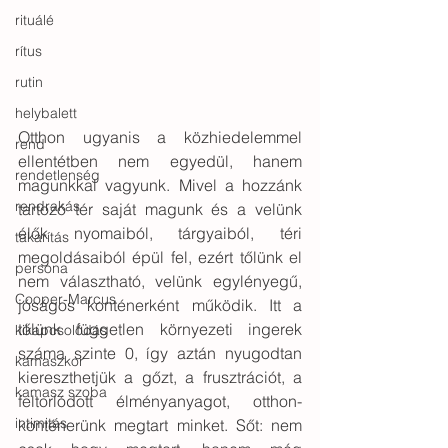
rituálé
rítus
rutin
helybalett
Otthon ugyanis a közhiedelemmel 
rend
ellentétben nem egyedül, hanem 
rendetlenség
magunkkal vagyunk. Mivel a hozzánk 
rendrakás
tartozó tér saját magunk és a velünk 
élők nyomaiból, tárgyaiból, téri 
takarítás
megoldásaiból épül fel, ezért tőlünk el 
persona
nem választható, velünk egylényegű, 
Cooper-Marcus
jóságos konténerként működik. Itt a 
tőlünk független környezeti ingerek 
kikapcsolódás
száma szinte 0, így aztán nyugodtan 
kamaszkor
kiereszthetjük a gőzt, a frusztrációt, a 
kamasz szoba
feltorlódott élményanyagot, otthon-
intimitás
konténerünk megtart minket. Sőt: nem 