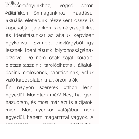
gyűjtés
életeseményünkhöz, végső soron 
birtoklás
valamikori önmagunkhoz. Ráadásul 
aktuális életterünk részeiként össze is 
kapcsolják jelenkori személyiségünket 
és identitásunkat az általuk képviselt 
egykorival. Szimpla dísztárgyból így 
lesznek identitásunk folytonosságának 
őrzőivé. De nem csak saját korábbi 
életszakaszaink tárolódhatnak általuk, 
őseink emlékének, tanításainak, velük 
való kapcsolatunknak őrzői is ők.
Én nagyon szeretek otthon lenni 
egyedül. Mondtam már? Nos, ha igen, 
hazudtam, és most már azt is tudjátok, 
miért. Mert ilyenkor valójában nem 
egyedül, hanem magammal vagyok. A 
számomra fontos értékekkel, 
eseményekkel, személyekkel. Csak 