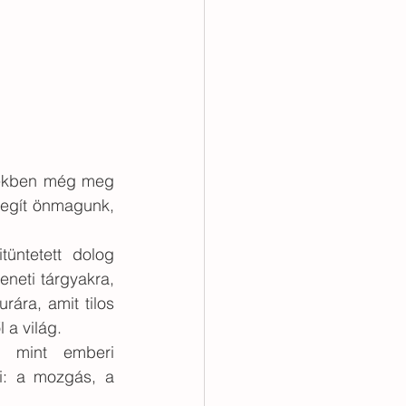
tekben még meg 
egít önmagunk, 
üntetett dolog 
neti tárgyakra, 
ára, amit tilos 
a világ.  
, mint emberi 
ei: a mozgás, a 