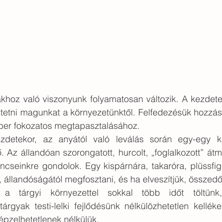
akhoz való viszonyunk folyamatosan változik. A kezde
tetni magunkat a környezetünktől. Felfedezésük hozzás
mber fokozatos megtapasztalásához. 
detekor, az anyától való leválás során egy-egy kit
. Az állandóan szorongatott, hurcolt, „foglalkozott” átme
ncseinkre gondolok. Egy kispárnára, takaróra, plüssfigur
 állandóságától megfosztani, és ha elveszítjük, összedől 
a tárgyi környezettel sokkal több időt töltünk
árgyak testi-lelki fejlődésünk nélkülözhetetlen kellék
képzelhetetlenek nélkülük. 