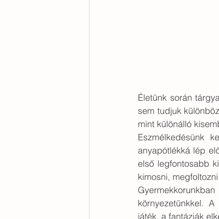
Életünk során tárgy
sem tudjuk különböz
mint különálló kise
Eszmélkedésünk kez
anyapótlékká lép elő
első legfontosabb ki
kimosni, megfoltozni,
Gyermekkorunkban 
környezetünkkel. A t
játék, a fantáziák el