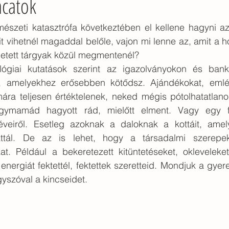
acatok
tárgyak
otthonlét
gyerekkor
konyhaasztal
k
észeti katasztrófa következtében el kellene hagyni az 
t vihetnél magaddal belőle, vajon mi lenne az, amit a ho
getett tárgyak közül megmentenél?
erető
gyerekkori otthon
környezeti tanulás
zarándoklat
lógiai kutatások szerint az igazolványokon és bankk
t, amelyekhez erősebben kötődsz. Ajándékokat, emlé
ára teljesen értéktelenek, neked mégis pótolhatatlanok
gymamád hagyott rád, mielőtt elment. Vagy egy f
éveiről. Esetleg azoknak a daloknak a kottáit, amel
attál. De az is lehet, hogy a társadalmi szerepekk
at. Például a bekeretezett kitüntetéseket, okleveleket
nergiát fektettél, fektettek szeretteid. Mondjuk a gyerek
yszóval a kincseidet.