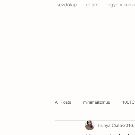
kezdőlap
rólam
egyéni konzu
All Posts
minimailizmus
100TC
Hunya Csilla
2016. 
költözés
Bachelard
kert