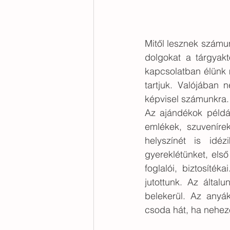
Mitől lesznek számu
dolgokat a tárgyakt
kapcsolatban élünk 
tartjuk. Valójában
képvisel számunkra.
Az ajándékok példá
emlékek, szuveníre
helyszínét is idé
gyereklétünket, első 
foglalói, biztosíté
jutottunk. Az által
belekerül. Az anyák
csoda hát, ha neheze