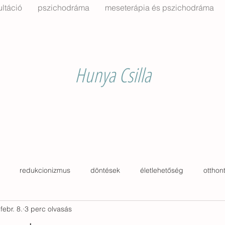
ltáció
pszichodráma
meseterápia és pszichodráma
Hunya Csilla
redukcionizmus
döntések
életlehetőség
otthon
febr. 8.
3 perc olvasás
kertészkedés
ház
archetípus
padló
fal