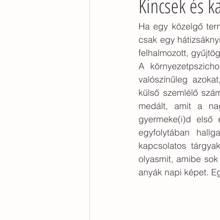
Kincsek és k
kirakat otthon
reprezentáció
Ha egy közelgő term
csak egy hátizsáknyi
felhalmozott, gyűjtö
étkezőasztal
nyaraló
sz
A környezetpszicho
valószínűleg azoka
külső szemlélő szám
medált, amit a na
gyermeke(i)d első 
egyfolytában hallg
kapcsolatos tárgyak
olyasmit, amibe sok e
anyák napi képet. Eg