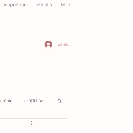
csoportban
aktuális
More
Bejelentkezés
terápia
szülői ház
tető
őszinte otthon