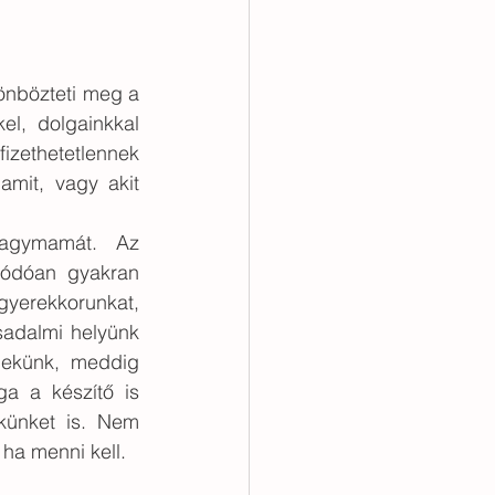
nbözteti meg a 
l, dolgainkkal 
izethetetlennek 
mit, vagy akit 
nagymamát.  Az 
lódóan gyakran 
erekkorunkat, 
rsadalmi helyünk 
nekünk, meddig 
a a készítő is 
künket is. Nem 
ha menni kell.