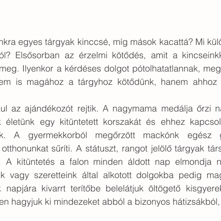
nkra egyes tárgyak kinccsé, míg mások kacattá? Mi külö
ól? Elsősorban az érzelmi kötődés, amit a kincseinkke
meg. Ilyenkor a kérdéses dolgot pótolhatatlannak, megf
 nem is magához a tárgyhoz kötődünk, hanem ahhoz a
ul az ajándékozót rejtik. A nagymama medálja őrzi 
k életünk egy kitüntetett korszakát és ehhez kapcso
zik. A gyermekkorból megőrzött mackónk egész gy
otthonunkat sűríti. A státuszt, rangot jelölő tárgyak tá
kai. A kitüntetés a falon minden áldott nap elmondja 
unk vagy szeretteink által alkotott dolgokba pedig mag
 napjára kivarrt terítőbe belelátjuk öltögető kisgyere
n hagyjuk ki mindezeket abból a bizonyos hátizsákból, 