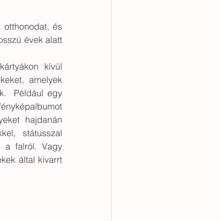
özös étkezés
otthonodat, és 
sszú évek alatt 
ártyákon kívül 
keket, amelyek 
.  Például egy 
ényképalbumot 
yeket hajdanán 
el, státusszal 
 a falról. Vagy 
ek által kivarrt 