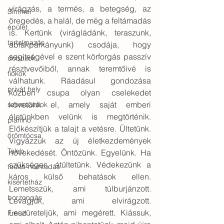
virágzás, a termés, a betegség, az 
Simmel
öregedés, a halál, de még a feltámadás 
épület
is. Kertünk (virágládánk, teraszunk, 
tartalmazás
ablakpárkányunk) csodája, hogy 
segítségével e szent körforgás passzív 
dobozok
résztvevőiből, annak teremtőivé is 
fiókok
válhatunk. Ráadásul gondozása 
privát hely
közben csupa olyan cselekedet 
követünk el, amely saját emberi 
szomszédok
életünkben velünk is megtörténik. 
pianínó
Előkészítjük a talajt a vetésre. Ültetünk. 
örömtócsa
Vigyázzuk az új életkezdemények 
Taleb
növekedését. Öntözünk. Egyelünk. Ha 
szükséges, átültetünk. Védekezünk a 
tudás-nemtudás
káros külső behatások ellen. 
kísértetház
Lemetsszük, ami túlburjánzott. 
borzongás
Levágjuk, ami elvirágzott. 
Leszüreteljük, ami megérett. Kiássuk, 
Freud