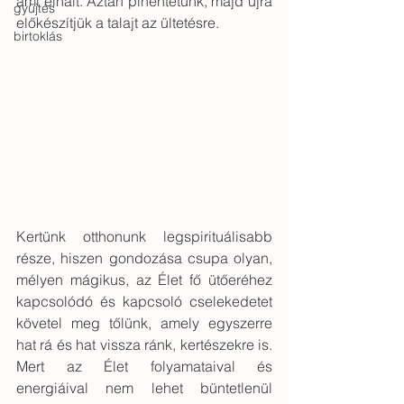
ami elhalt. Aztán pihentetünk, majd újra 
gyűjtés
előkészítjük a talajt az ültetésre. 
birtoklás
Kertünk otthonunk legspirituálisabb 
része, hiszen gondozása csupa olyan, 
mélyen mágikus, az Élet fő ütőeréhez 
kapcsolódó és kapcsoló cselekedetet 
követel meg tőlünk, amely egyszerre 
hat rá és hat vissza ránk, kertészekre is. 
Mert az Élet folyamataival és 
energiáival nem lehet büntetlenül 