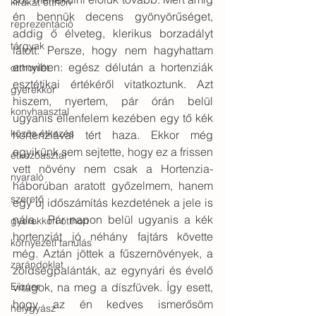
kirakat otthon
én bennük decens gyönyörűséget, 
reprezentáció
addig ő élveteg, klerikus borzadályt 
tárgyak
látott. Persze, hogy nem hagyhattam 
ennyiben: egész délután a hortenziák 
otthonlét
esztétikai értékéről vitatkoztunk. Azt 
gyerekkor
hiszem, nyertem, pár órán belül 
konyhaasztal
ugyanis ellenfelem kezében egy tő kék 
közös étkezés
hortenziával tért haza. Ekkor még 
egyikünk sem sejtette, hogy ez a frissen 
étkezőasztal
vett növény nem csak a Hortenzia-
nyaraló
háborúban aratott győzelmem, hanem 
szerető
egy új időszámítás kezdetének a jele is 
nála.  Pár napon belül ugyanis a kék 
gyerekkori otthon
hortenziát jó néhány fajtárs követte 
környezeti tanulás
még. Aztán jöttek a fűszernövények, a 
zarándoklat
zöldségpalánták, az egynyári és évelő 
virágok, na meg a díszfüvek. Így esett, 
Eiquer
hogy az én kedves ismerősöm 
helygyász