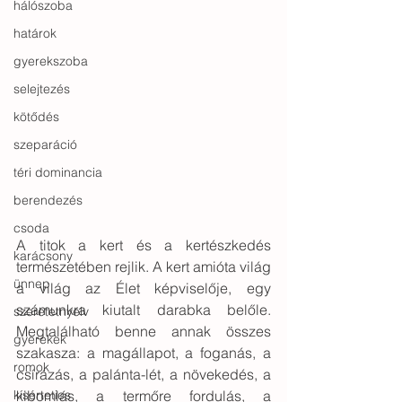
hálószoba
határok
gyerekszoba
selejtezés
kötődés
szeparáció
téri dominancia
berendezés
csoda
A titok a kert és a kertészkedés 
karácsony
természetében rejlik. A kert amióta világ 
ünnep
a világ az Élet képviselője, egy 
számunkra kiutalt darabka belőle. 
szeretetnyelv
Megtalálható benne annak összes 
gyerekek
szakasza: a magállapot, a foganás, a 
romok
csírázás, a palánta-lét, a növekedés, a 
kibomlás, a termőre fordulás, a 
kísérteties