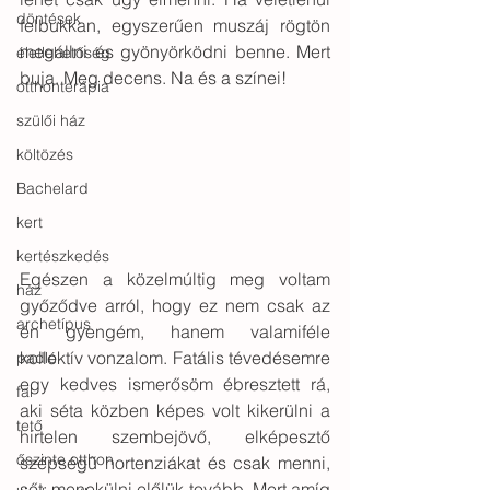
döntések
felbukkan, egyszerűen muszáj rögtön 
megállni és gyönyörködni benne. Mert 
életlehetőség
buja. Meg decens. Na és a színei!
otthonterápia
szülői ház
költözés
Bachelard
kert
kertészkedés
Egészen a közelmúltig meg voltam 
ház
győződve arról, hogy ez nem csak az 
archetípus
én gyengém, hanem valamiféle 
kollektív vonzalom. Fatális tévedésemre 
padló
egy kedves ismerősöm ébresztett rá, 
fal
aki séta közben képes volt kikerülni a 
tető
hirtelen szembejövő, elképesztő 
őszinte otthon
szépségű hortenziákat és csak menni, 
sőt: menekülni előlük tovább. Mert amíg 