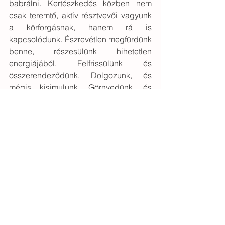
babrálni. Kertészkedés közben nem 
csak teremtő, aktív résztvevői vagyunk 
a körforgásnak, hanem rá is 
kapcsolódunk. Észrevétlen megfürdünk 
benne, részesülünk hihetetlen 
energiájából. Felfrissülünk és 
összerendeződünk. Dolgozunk, és 
mégis kisimulunk. Görnyedünk, és 
mégis kiegyenesedünk. Rálátunk 
túlburjánzott és meghaladott 
dolgainkra, kapcsolatba kerülünk 
növekedésre vágyó részeinkkel. 
Gyönyörködünk virágjainkban. 
Újjászületünk. És ennek a hétköznapi 
csodának a megidézéséhez igazán 
nem kell sok. Elegendő hozzá 
valamekkora saját földdarab, na és 
persze egy tő kék hortenzia.