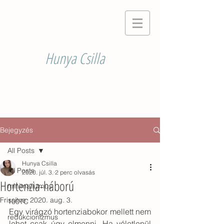
Hunya Csilla
Bejegyzés
All Posts
Hunya Csilla
All Posts
2020. júl. 3.
2 perc olvasás
Hortenzia-háború
minimailizmus
Frissítve:
2020. aug. 3.
100TC
Egy virágzó hortenziabokor mellett nem 
redukcionizmus
lehet csak úgy elmenni. Ha véletlenül 