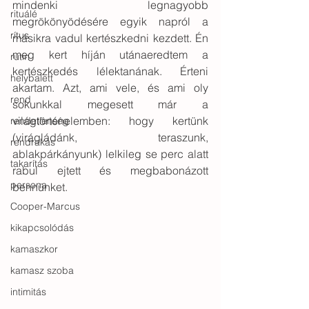
mindenki legnagyobb 
rituálé
megrökönyödésére egyik napról a 
rítus
másikra vadul kertészkedni kezdett. Én 
meg kert híján utánaeredtem a 
rutin
kertészkedés lélektanának. Érteni 
helybalett
akartam. Azt, ami vele, és ami oly 
rend
sokunkkal megesett már a 
világtörténelemben: hogy kertünk 
rendetlenség
(virágládánk, teraszunk, 
rendrakás
ablakpárkányunk) lelkileg se perc alatt 
takarítás
rabul ejtett és megbabonázott 
persona
bennünket.
Cooper-Marcus
kikapcsolódás
kamaszkor
kamasz szoba
intimitás