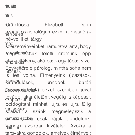
rituálé
rítus
Örömtócsa. Elizabeth Dunn 
rutin
szociálpszichológus ezzel a metafóra-
helybalett
névvel illeti tárgyi
rend
szerzeményeinket, rámutatva arra, hogy 
rendetlenség
megszerzésük feletti örömünk épp 
olyan illékony, akárcsak egy tócsa vize. 
rendrakás
Egykettőre elpárolog, mintha soha nem 
takarítás
is lett volna. Élményeink (utazások, 
persona
kirándulások, ünnepek, baráti 
összejövetelek) ezzel szemben jóval 
Cooper-Marcus
tovább, akár életünk végéig is képesek 
kikapcsolódás
boldogítani minket, újra és újra fülig 
kamaszkor
szalad a szánk, megmelegszik a 
kamasz szoba
szívünk, ha csak rájuk gondolunk. 
Vannak azonban kivételek. Azokra a 
intimitás
tárgyakra gondolok, amelyek élmények 