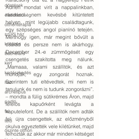
döntések
Adrien mondat virít a nappalinkban, 
ráadásul nem kevésbé kitüntetett 
életlehetőség
helyen, mint legújabb családtagunk, 
otthonterápia
egy szépséges angol pianínó tetején. 
szülői ház
Merthogy igen, már megint bővült a 
költözés
család és persze nem is akárhogy. 
December 24.-e zümmögését egy 
Bachelard
csengetés szakította meg nálunk. 
kert
„Mamaaa, valami szállítók, és azt 
kertészkedés
mondják, egy zongorát hoznak. 
Szerintem tuti eltévedtek, mi nem is 
ház
tanulunk és nem is tudunk zongorázni”. 
archetípus
– mondta a fülig sütikrémes Áron, majd 
padló
felelős kapuőrként levágta a 
fal
kaputelefont. De a szállítók nem adták 
fel: újra csengettek, az előzményből 
tető
okulva egyeztették vele kilétünket, majd 
őszinte otthon
felhozták az akkor már minden kétséget 