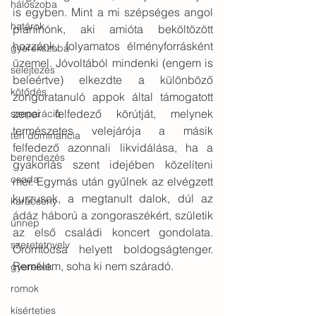
hálószoba
is egyben. Mint a mi szépséges angol 
határok
pianínónk, aki amióta beköltözött 
hozzánk, folyamatos élményforrásként 
gyerekszoba
üzemel. Jóvoltából mindenki (engem is 
selejtezés
beleértve) elkezdte a különböző 
kötődés
zongoratanuló appok által támogatott 
zenei felfedező körútját, melynek 
szeparáció
természetes velejárója a másik 
téri dominancia
felfedező azonnali likvidálása, ha a 
berendezés
gyakorlás szent idejében közelíteni 
csoda
mer. Egymás után gyűlnek az elvégzett 
kurzusok, a megtanult dalok, dúl az 
karácsony
ádáz háború a zongoraszékért, születik 
ünnep
az első családi koncert gondolata. 
szeretetnyelv
Örömtócsa helyett boldogságtenger. 
Remélem, soha ki nem száradó.
gyerekek
romok
kísérteties