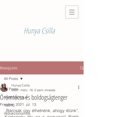
Hunya Csilla
Bejegyzés
All Posts
Hunya Csilla
All Posts
2021. márc. 16.
2 perc olvasás
Örömtócsa és boldogságtenger
minimailizmus
Frissítve:
2021. júl. 13.
100TC
„Bárcsak úgy élhetnénk, ahogy élünk”. 
redukcionizmus
Karácsony óta ez a nagyerejű Petrik 