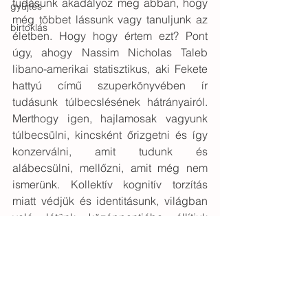
tudásunk akadályoz meg abban, hogy 
gyűjtés
még többet lássunk vagy tanuljunk az 
birtoklás
életben. Hogy hogy értem ezt? Pont 
úgy, ahogy Nassim Nicholas Taleb 
libano-amerikai statisztikus, aki Fekete 
hattyú című szuperkönyvében ír 
tudásunk túlbecslésének hátrányairól. 
Merthogy igen, hajlamosak vagyunk 
túlbecsülni, kincsként őrizgetni és így 
konzerválni, amit tudunk és 
alábecsülni, mellőzni, amit még nem 
ismerünk. Kollektív kognitív torzítás 
miatt védjük és identitásunk, világban 
való létünk középpontjába állítjuk 
ismereteinket, holott ez nem visz előre, 
csak önbecsülésünket támogatja meg. 
Umberto Eco híres harmincezres 
könyvtárának egy jelentős része el nem 
olvasott könyvekből, Taleb szavaival 