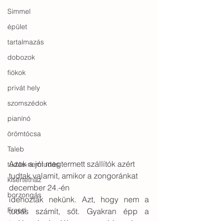
Simmel
épület
tartalmazás
dobozok
fiókok
privát hely
szomszédok
pianínó
örömtócsa
Taleb
Azok a jól megtermett szállítók azért 
tudás-nemtudás
tudtak valamit, amikor a zongoránkat 
kísértetház
december 24.-én
borzongás
idehozták nekünk. Azt, hogy nem a 
Freud
tudás számít, sőt. Gyakran épp a 