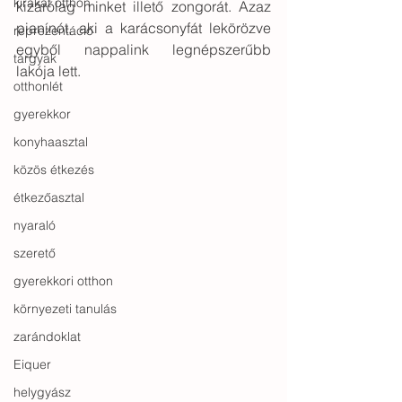
kirakat otthon
kizárólag minket illető zongorát. Azaz 
pianínót, aki a karácsonyfát lekörözve 
reprezentáció
egyből nappalink legnépszerűbb 
tárgyak
lakója lett.
otthonlét
gyerekkor
konyhaasztal
közös étkezés
étkezőasztal
nyaraló
szerető
gyerekkori otthon
környezeti tanulás
zarándoklat
Eiquer
helygyász