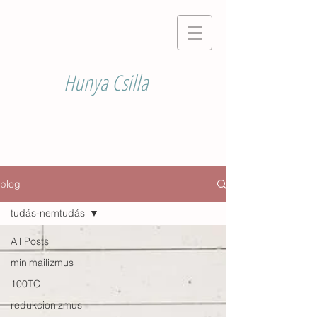
Hunya Csilla
blog
tudás-nemtudás
All Posts
minimailizmus
100TC
redukcionizmus