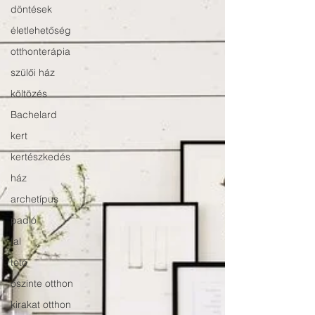
döntések
életlehetőség
otthonterápia
szülői ház
költözés
Bachelard
kert
kertészkedés
ház
archetípus
padló
fal
tető
őszinte otthon
kirakat otthon