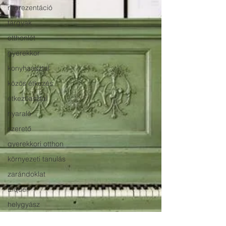
reprezentáció
tárgyak
otthonlét
gyerekkor
konyhaasztal
közös étkezés
étkezőasztal
nyaraló
szerető
gyerekkori otthon
környezeti tanulás
zarándoklat
Eiquer
helygyász
rituálé