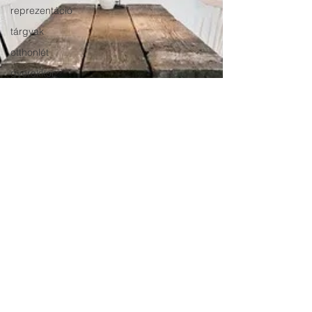
reprezentáció
tárgyak
otthonlét
gyerekkor
konyhaasztal
közös étkezés
étkezőasztal
nyaraló
szerető
gyerekkori
otthon
környezeti
tanulás
zarándoklat
Eiquer
helygyász