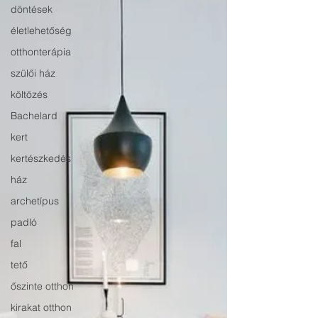
döntések
életlehetőség
otthonterápia
szülői ház
költözés
Bachelard
kert
kertészkedés
ház
archetípus
padló
fal
tető
őszinte otthon
kirakat otthon