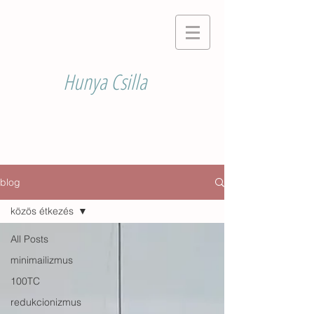
Hunya Csilla
blog
közös étkezés
All Posts
minimailizmus
100TC
redukcionizmus