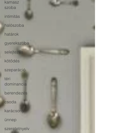
kamasz
szoba
intimitás
hálószoba
határok
gyerekszoba
selejtezés
kötődés
szeparáció
téri
dominancia
berendezés
csoda
karácsony
ünnep
szeretetnyelv