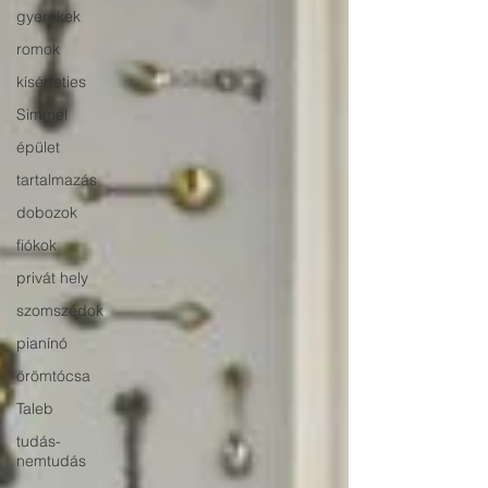
gyerekek
romok
kísérteties
Simmel
épület
tartalmazás
dobozok
fiókok
privát hely
szomszédok
pianínó
örömtócsa
Taleb
tudás-
nemtudás