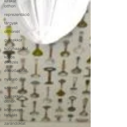
kirakat
otthon
reprezentáció
tárgyak
otthonlét
gyerekkor
konyhaasztal
közös
étkezés
étkezőasztal
nyaraló
szerető
gyerekkori
otthon
környezeti
tanulás
zarándoklat