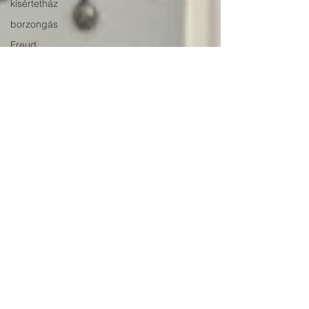
kísértetház
borzongás
Freud
gyűjtés
birtoklás