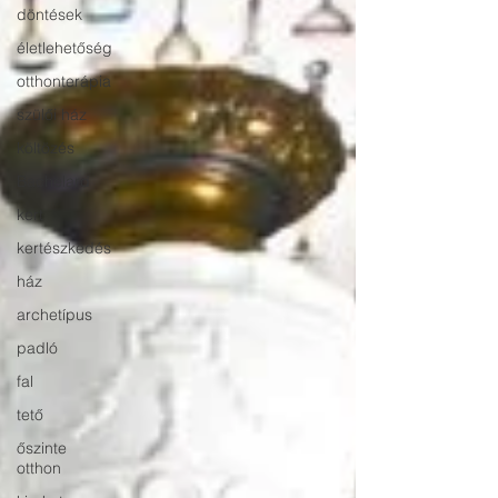
döntések
életlehetőség
otthonterápia
szülői ház
költözés
Bachelard
kert
kertészkedés
ház
archetípus
padló
fal
tető
őszinte
otthon