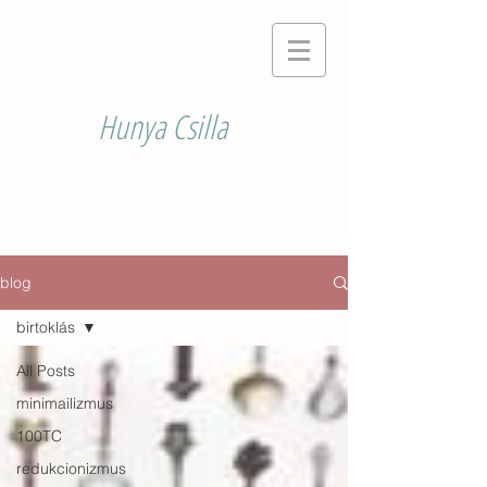
Hunya Csilla
blog
birtoklás
All Posts
minimailizmus
100TC
redukcionizmus