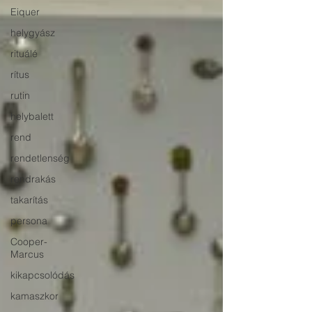
Eiquer
helygyász
rituálé
rítus
rutin
helybalett
rend
rendetlenség
rendrakás
takarítás
persona
Cooper-
Marcus
kikapcsolódás
kamaszkor