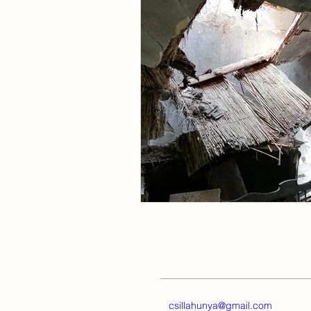
kirakat otthon
reprezentáció
étkezőasztal
nyaraló
sz
csillahunya@gmail.com