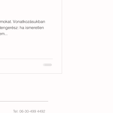
özös étkezés
romokat. Vonatkozásukban
tengerész: ha ismeretlen
em...
Tel: 06-30-499 4492