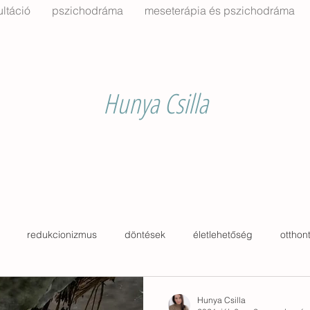
ltáció
pszichodráma
meseterápia és pszichodráma
Hunya Csilla
redukcionizmus
döntések
életlehetőség
otthon
kertészkedés
ház
archetípus
padló
fal
Hunya Csilla