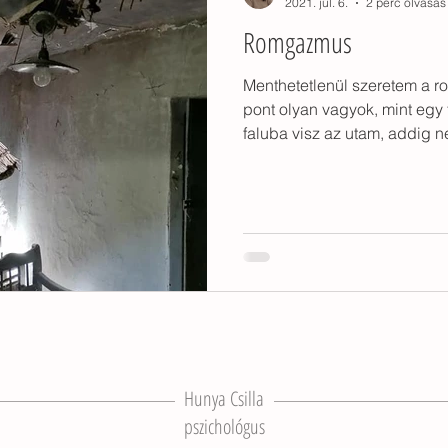
2021. júl. 6.
2 perc olvasás
Romgazmus
tárgyak
otthonlét
gyerekkor
konyhaasztal
k
Menthetetlenül szeretem a 
pont olyan vagyok, mint egy 
erető
gyerekkori otthon
környezeti tanulás
zarándoklat
faluba visz az utam, addig n
Hunya Csilla
pszichológus