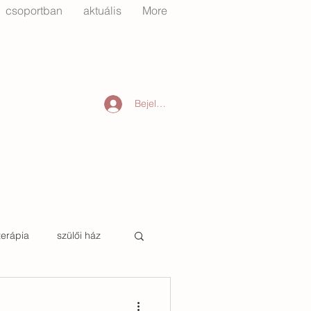
csoportban
aktuális
More
Bejelentkezés
terápia
szülői ház
tető
őszinte otthon