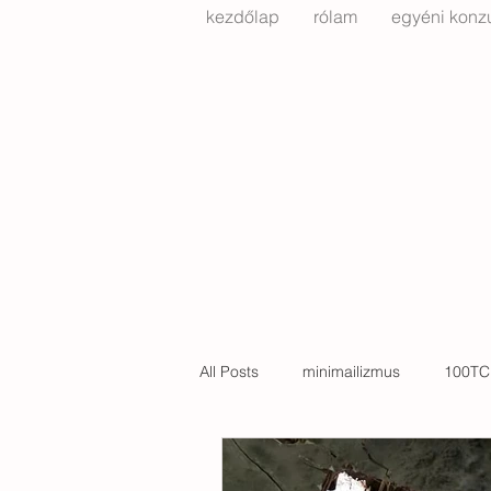
kezdőlap
rólam
egyéni konzu
All Posts
minimailizmus
100TC
költözés
Bachelard
kert